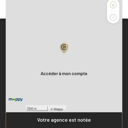
+
-
Parlons de vous, parlons biens
Votre compte :
Accéder à mon compte
500 m
©
Mappy
Votre agence est notée