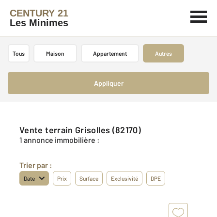
CENTURY 21
Les Minimes
Tous
Maison
Appartement
Autres
Appliquer
Vente terrain Grisolles (82170)
1 annonce immobilière :
Trier par :
Date
Prix
Surface
Exclusivité
DPE