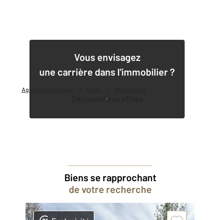
1
Vous envisagez
une carrière dans l'immobilier ?
Agence immobilière
Vente
Vente terrain
Découvrir nos offres
Biens se rapprochant
de votre recherche