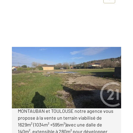
GRISOLLES 82
2
1629 m
Ref : 30139
Terrain à vendre
162 000 €
GRISOLLES, commune dynamique située entre
MONTAUBAN et TOULOUSE notre agence vous
propose à la vente un terrain viabilisé de
1629m² (1034m² +595m²)avec une dalle de
140m², extensible à 280m² pour développer