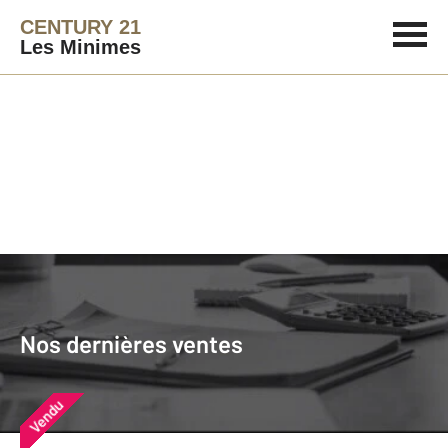
CENTURY 21
Les Minimes
Agence immobilière
Vendre
Nos dernières ventes
Nos derniers biens vendus près de
Nos dernières ventes
chez vous
Vendu